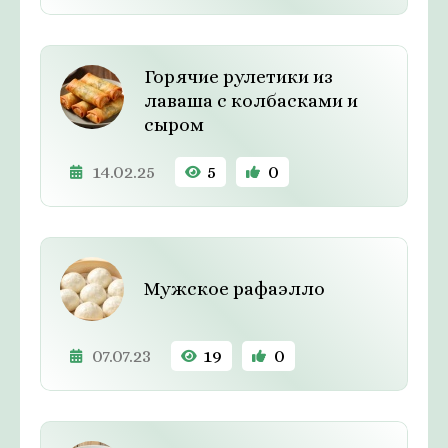
Горячие рулетики из
лаваша с колбасками и
сыром
14.02.25
5
0
Мужское рафаэлло
07.07.23
19
0