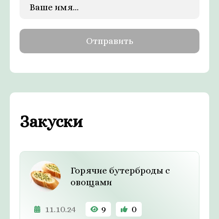
Закуски
Горячие бутерброды с
овощами
11.10.24
9
0