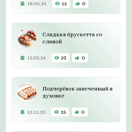
18.06.24
15
0
Сладкая брускетта со
сливой
13.03.24
23
0
Подчерёвок запеченный в
духовке
12.11.23
25
0