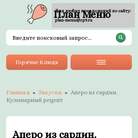
План Меню
Для любых предложений по сайту:
plan-menu@cp9.ru
Горячие блюда
Главная
Закуски
Аперо из сардин.
Кулинарный рецепт
Аперо из сардин.