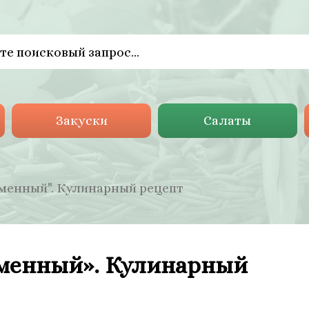
Закуски
Салаты
менный". Кулинарный рецепт
менный». Кулинарный