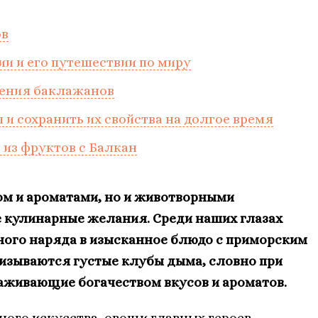
ов
ии и его путешествии по миру
нения баклажанов
 и сохранить их свойства на долгое время
 из фруктов с Балкан
ом и ароматами, но и животворными
е кулинарные желания. Среди наших глазах
ого наряда в изысканное блюдо с приморским
низываются густые клубы дыма, словно при
аживающие богачеством вкусов и ароматов.
ого искусства, овощи главных героев -