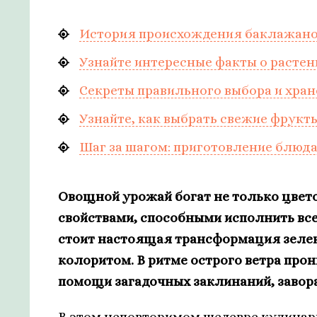
История происхождения баклажан
Узнайте интересные факты о растен
Секреты правильного выбора и хра
Узнайте, как выбрать свежие фрукты
Шаг за шагом: приготовление блюда
Овощной урожай богат не только цвет
свойствами, способными исполнить вс
стоит настоящая трансформация зелен
колоритом. В ритме острого ветра про
помощи загадочных заклинаний, завор
В этом неповторимом шедевре кулинарн