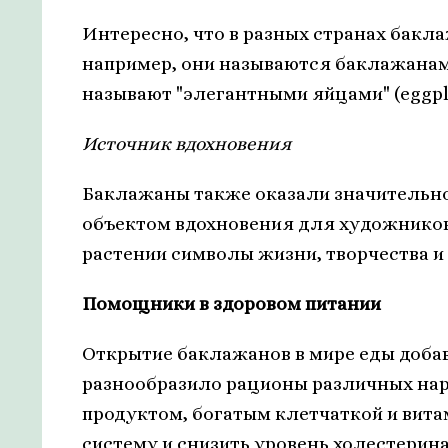
Интересно, что в разных странах бакл
например, они называются баклажанами
называют "элегантными яйцами" (eggpla
Источник вдохновения
Баклажаны также оказали значительное
объектом вдохновения для художников,
растении символы жизни, творчества и
Помощники в здоровом питании
Открытие баклажанов в мире еды добав
разнообразило рационы различных на
продуктом, богатым клетчаткой и вит
систему и снизить уровень холестерина