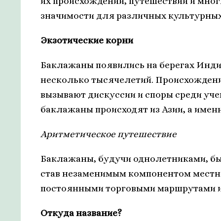
их происхождении, путешествии и многи
значимости для различных культурных
Экзотические корни
Баклажаны появились на берегах Индий
несколько тысячелетий. Происхождение
вызывают дискуссии и споры среди учен
баклажаны происходят из Азии, а имен
Аритметическое путешествие
Баклажаны, будучи однолетниками, быс
став незаменимым компонентом местно
постоянными торговыми маршрутами и
Откуда название?