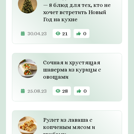
— 8 блюд для тех, кто не
хочет встретить Новый
Год на кухне
30.04.23
21
0
Сочная и хрустящая
шаверма из курицы с
овощами
25.08.23
28
0
Рулет из лаваша с
копченым мясом и