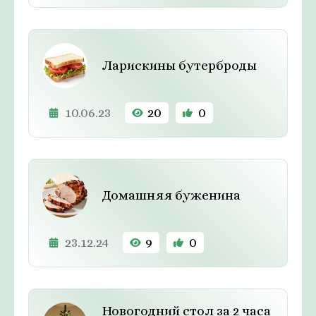
Ларискины бутерброды
10.06.23
20
0
Домашняя буженина
23.12.24
9
0
Новогодний стол за 2 часа