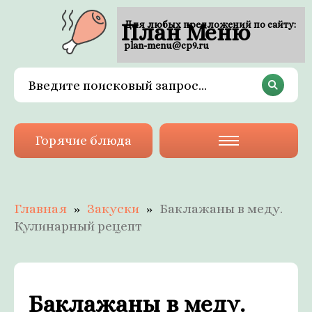
План Меню
Для любых предложений по сайту:
plan-menu@cp9.ru
Горячие блюда
Главная
Закуски
Баклажаны в меду.
Кулинарный рецепт
Баклажаны в меду.