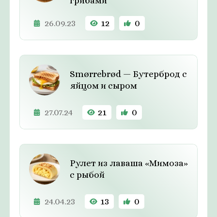
грибами
26.09.23
12
0
Smørrebrød — Бутерброд с
яйцом и сыром
27.07.24
21
0
Рулет из лаваша «Мимоза»
с рыбой
24.04.23
13
0