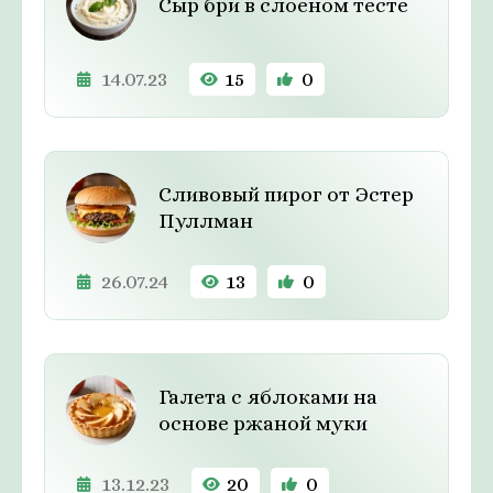
Сыр бри в слоеном тесте
14.07.23
15
0
Сливовый пирог от Эстер
Пуллман
26.07.24
13
0
Галета с яблоками на
основе ржаной муки
13.12.23
20
0