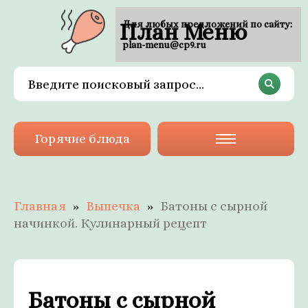
План Меню
Для любых предложений по сайту:
plan-menu@cp9.ru
Горячие блюда
Главная
Выпечка
Батоны с сырной
начинкой. Кулинарный рецепт
Батоны с сырной