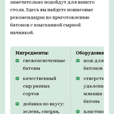
замечательно подойдут для вашего
стола. Здесь вы найдете пошаговые
рекомендации по приготовлению
батонов с изысканной сырной
начинкой.
Ингредиенты:
Оборудование:
свежеиспеченные
нож для рез
батоны
батонов
качественный
отверстие д
сыр разных
удаления ча
сортов
мякиша из
батона
добавки по вкусу:
зелень, специи,
пластиковы