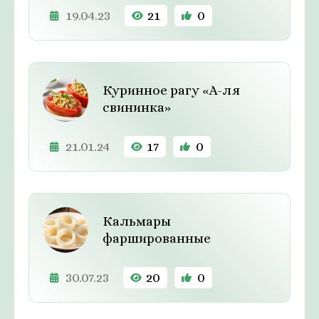
19.04.23
21
0
Куринное рагу «А-ля
свининка»
21.01.24
17
0
Кальмары
фаршированные
30.07.23
20
0