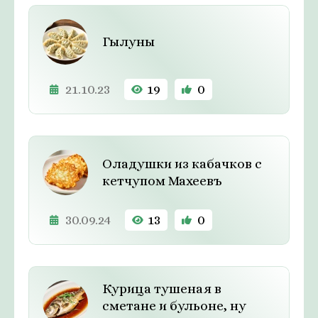
Гылуны
21.10.23
19
0
Оладушки из кабачков с
кетчупом Махеевъ
30.09.24
13
0
Курица тушеная в
сметане и бульоне, ну