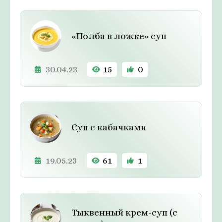
«Полба в ложке» суп
30.04.23
15
0
Суп с кабачками
19.05.23
61
1
Тыквенный крем-суп (с