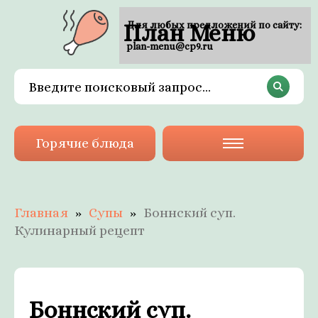
План Меню
Для любых предложений по сайту:
plan-menu@cp9.ru
Горячие блюда
Главная
Супы
Боннский суп.
Кулинарный рецепт
Боннский суп.