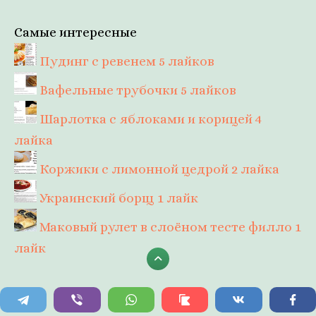
Самые интересные
Пудинг с ревенем
5 лайков
Вафельные трубочки
5 лайков
Шарлотка с яблоками и корицей
4
лайка
Коржики с лимонной цедрой
2 лайка
Украинский борщ
1 лайк
Маковый рулет в слоёном тесте филло
1
лайк