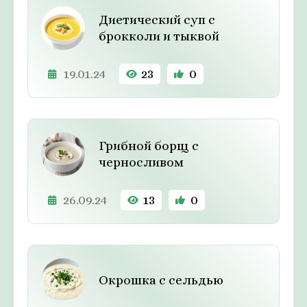
Диетический суп с
брокколи и тыквой
19.01.24
23
0
Грибной борщ с
черносливом
26.09.24
13
0
Окрошка с сельдью