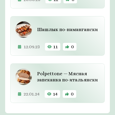
Шашлык по-намангански
12.09.23
11
0
Polpettone — Мясная
запеканка по-итальянски
22.01.24
14
0