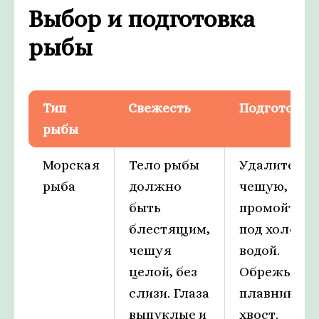
Выбор и подготовка
рыбы
Тип
Свежесть
Подготовка
рыбы
Морская
Тело рыбы
Удалите
рыба
должно
чешую,
быть
промойте р
блестящим,
под холодн
чешуя
водой.
целой, без
Обрежьте
слизи. Глаза
плавники и
выпуклые и
хвост.