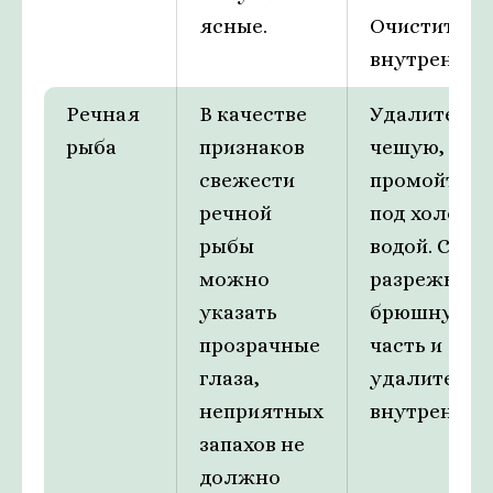
ясные.
Очистите от
внутреннос
Речная
В качестве
Удалите
рыба
признаков
чешую,
свежести
промойте р
речной
под холодн
рыбы
водой. Слег
можно
разрежьте
указать
брюшную
прозрачные
часть и
глаза,
удалите
неприятных
внутреннос
запахов не
должно