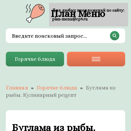
План Меню
Для любых предложений по сайту:
plan-menu@cp9.ru
Горячие блюда
Главная
Горячие блюда
Буглама из
рыбы. Кулинарный рецепт
Буглама из рыбы.