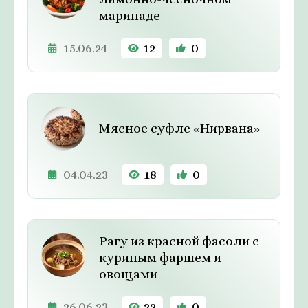
маринаде
15.06.24
12
0
Мясное суфле «Нирвана»
04.04.23
18
0
Рагу из красной фасоли с
куриным фаршем и
овощами
26.06.23
22
0