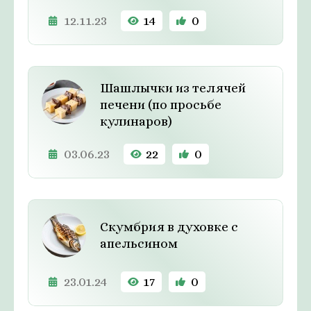
12.11.23
14
0
Шашлычки из телячей
печени (по просьбе
кулинаров)
03.06.23
22
0
Скумбрия в духовке с
апельсином
23.01.24
17
0