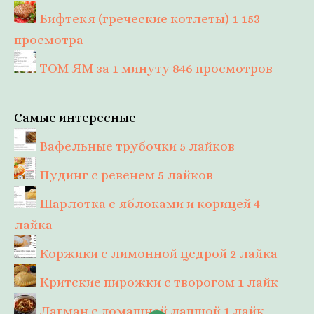
Бифтекя (греческие котлеты)
1 153
просмотра
ТОМ ЯМ за 1 минуту
846 просмотров
Самые интересные
Вафельные трубочки
5 лайков
Пудинг с ревенем
5 лайков
Шарлотка с яблоками и корицей
4
лайка
Коржики с лимонной цедрой
2 лайка
Критские пирожки с творогом
1 лайк
Лагман с домашней лапшой
1 лайк