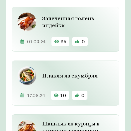
Запеченная голень
индейки
01.03.24
26
0
Плакия из скумбрии
17.08.24
10
0
Шашлык из курицы в
лимонно-чесночном