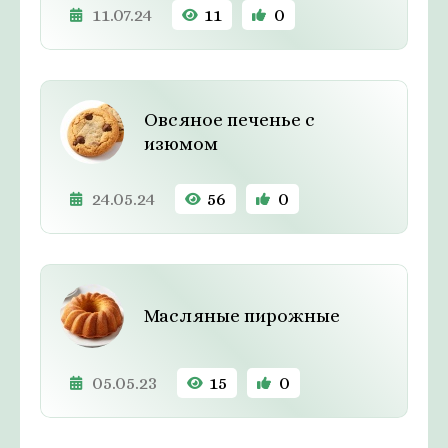
11.07.24
11
0
Овсяное печенье с
изюмом
24.05.24
56
0
Масляные пирожные
05.05.23
15
0