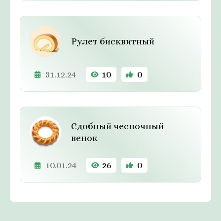
Рулет бисквитный
31.12.24
10
0
Сдобный чесночный
венок
10.01.24
26
0