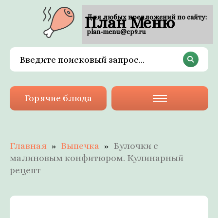
План Меню
Для любых предложений по сайту:
plan-menu@cp9.ru
Горячие блюда
Главная
Выпечка
Булочки с
малиновым конфитюром. Кулинарный
рецепт