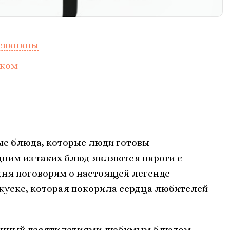
 свинины
уком
ые блюда, которые люди готовы
дним из таких блюд являются пироги с
дня поговорим о настоящей легенде
акуске, которая покорила сердца любителей
нанный десятилетиями любимым блюдом,