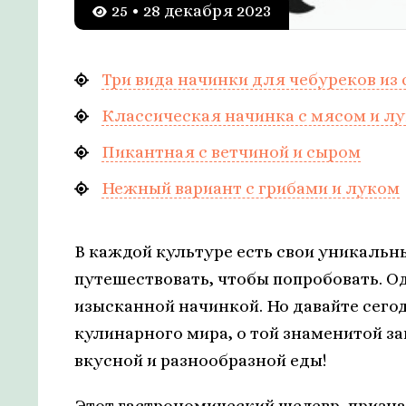
25 • 28 декабря 2023
Три вида начинки для чебуреков из
Классическая начинка с мясом и л
Пикантная с ветчиной и сыром
Нежный вариант с грибами и луком
В каждой культуре есть свои уникальн
путешествовать, чтобы попробовать. О
изысканной начинкой. Но давайте сего
кулинарного мира, о той знаменитой з
вкусной и разнообразной еды!
Этот гастрономический шедевр, приз