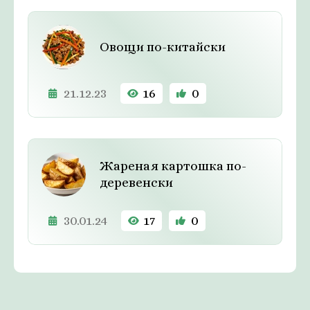
Овощи по-китайски
21.12.23
16
0
Жареная картошка по-
деревенски
30.01.24
17
0