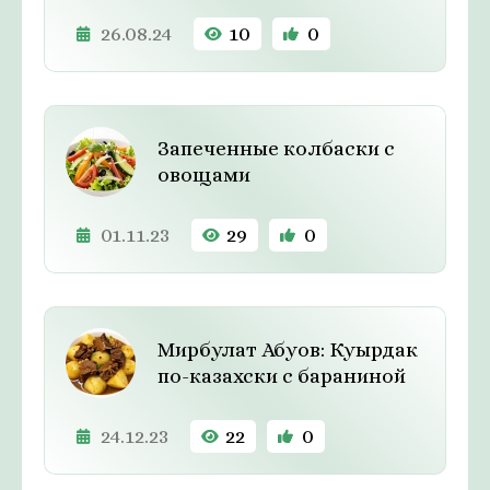
26.08.24
10
0
Запеченные колбаски с
овощами
01.11.23
29
0
Мирбулат Абуов: Куырдак
по-казахски с бараниной
24.12.23
22
0