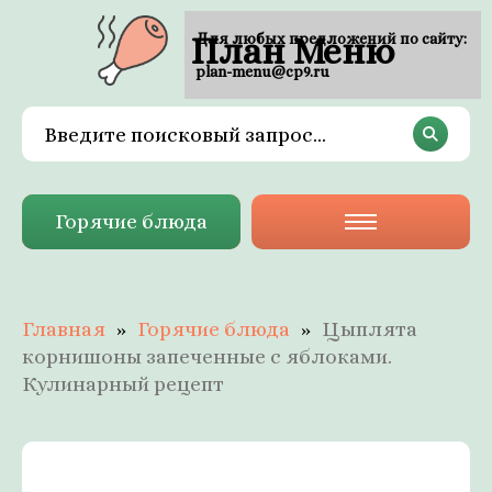
План Меню
Для любых предложений по сайту:
plan-menu@cp9.ru
Горячие блюда
Главная
Горячие блюда
Цыплята
корнишоны запеченные с яблоками.
Кулинарный рецепт