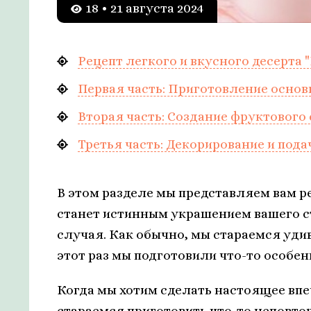
18 • 21 августа 2024
Рецепт легкого и вкусного десерта
Первая часть: Приготовление основ
Вторая часть: Создание фруктового 
Третья часть: Декорирование и пода
В этом разделе мы представляем вам р
станет истинным украшением вашего ст
случая. Как обычно, мы стараемся уди
этот раз мы подготовили что-то особен
Когда мы хотим сделать настоящее впе
стараемся приготовить что-то неповто