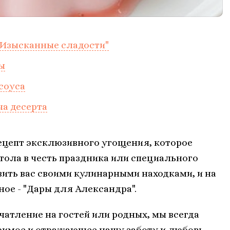
 "Изысканные сладости"
ы
соуса
ча десерта
ецепт эксклюзивного угощения, которое
ола в честь праздника или специального
вить вас своими кулинарными находками, и на
ное - "Дары для Александра".
чатление на гостей или родных, мы всегда
римое и отражающее нашу заботу и любовь.