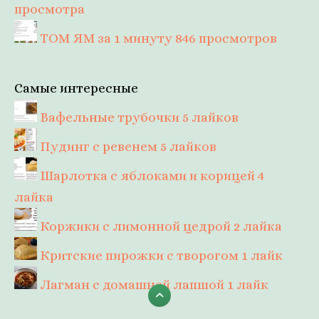
просмотра
ТОМ ЯМ за 1 минуту
846 просмотров
Самые интересные
Вафельные трубочки
5 лайков
Пудинг с ревенем
5 лайков
Шарлотка с яблоками и корицей
4
лайка
Коржики с лимонной цедрой
2 лайка
Критские пирожки с творогом
1 лайк
Лагман с домашней лапшой
1 лайк