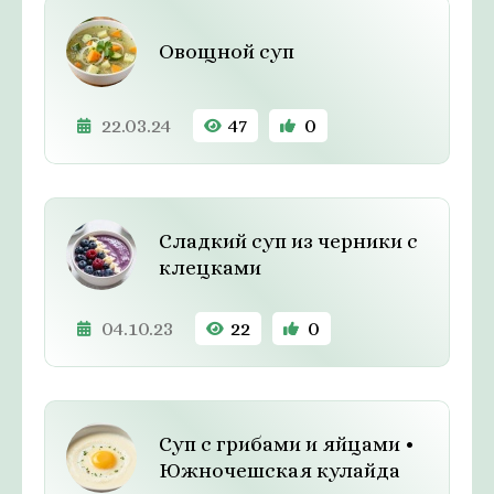
Овощной суп
22.03.24
47
0
Сладкий суп из черники с
клецками
04.10.23
22
0
Суп с грибами и яйцами •
Южночешская кулайда