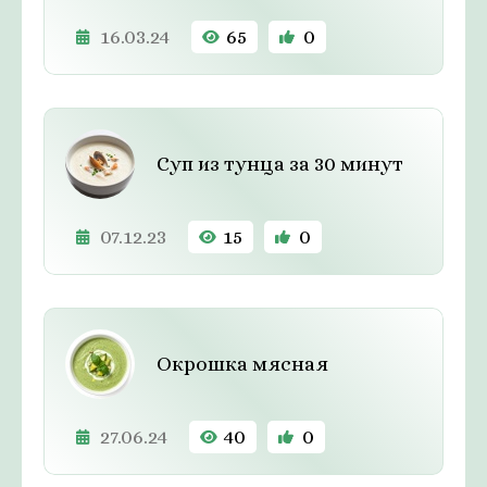
16.03.24
65
0
Суп из тунца за 30 минут
07.12.23
15
0
Окрошка мясная
27.06.24
40
0