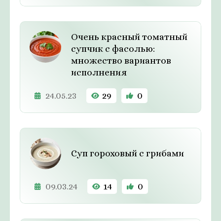
Очень красный томатный
супчик с фасолью:
множество вариантов
исполнения
24.05.23
29
0
Суп гороховый с грибами
09.03.24
14
0