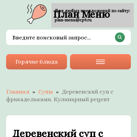
План Меню
Для любых предложений по сайту:
plan-menu@cp9.ru
Горячие блюда
Главная
Супы
Деревенский суп с
фрикадельками. Кулинарный рецепт
Деревенский суп с