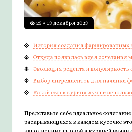
23 • 13 декабря 2023
История создания фаршированных 
Откуда появилась идея сочетания 
Эволюция рецепта и популярность
Выбор ингредиентов для начинки 
Какой сыр и курица лучше использ
Представьте себе идеальное сочетание 
раскрывающихся в каждом кусочке это
наполненные сырной и курицей начинк