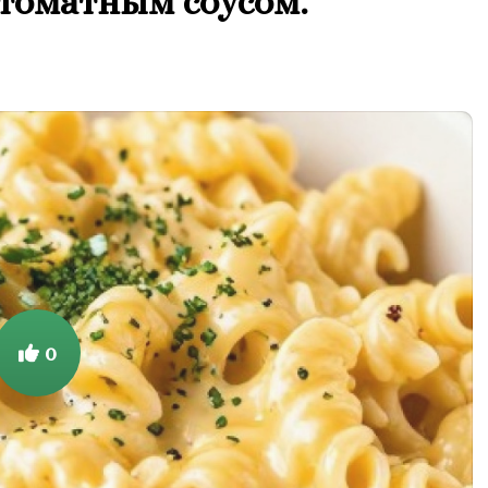
 томатным соусом.
0