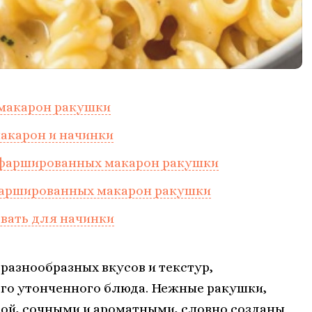
макарон ракушки
макарон и начинки
 фаршированных макарон ракушки
фаршированных макарон ракушки
овать для начинки
разнообразных вкусов и текстур,
го утонченного блюда. Нежные ракушки,
ой, сочными и ароматными, словно созданы