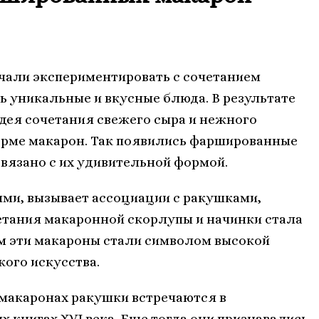
чали экспериментировать с сочетанием
ь уникальные и вкусные блюда. В результате
дея сочетания свежего сыра и нежного
форме макарон. Так появились фаршированные
вязано с их удивительной формой.
ями, вызывает ассоциации с ракушками,
етания макаронной скорлупы и начинки стала
ем эти макароны стали символом высокой
ого искусства.
макаронах ракушки встречаются в
 книгах XVI века. Еще тогда они признавались