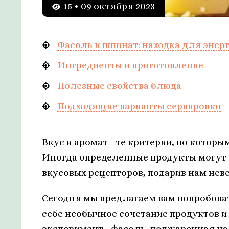
15 • 09 октября 2023
Фасоль и шпинат: находка для энерг
Ингредиенты и приготовление
Полезные свойства блюда
Подходящие варианты сервировки
Вкус и аромат - те критерии, по котор
Иногда определенные продукты могут
вкусовых рецепторов, подарив нам нев
Сегодня мы предлагаем вам попробова
себе необычное сочетание продуктов и
эксперимент - фасоль, поджаренная на