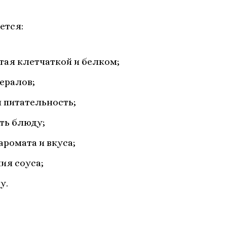
ется:
тая клетчаткой и белком;
ералов;
и питательность;
сть блюду;
аромата и вкуса;
ия соуса;
у.