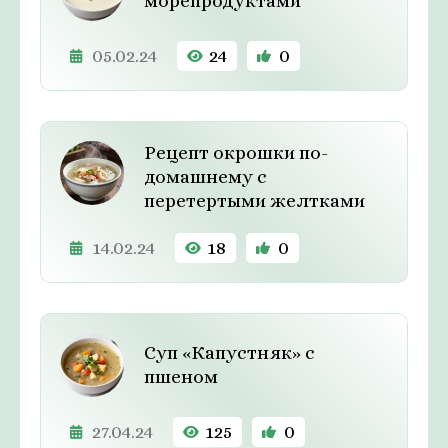
морепродуктами
05.02.24
24
0
Рецепт окрошки по-
домашнему с
перетертыми желтками
14.02.24
18
0
Суп «Капустняк» с
пшеном
27.04.24
125
0