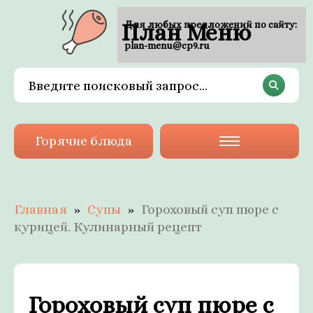
План Меню
Для любых предложений по сайту:
plan-menu@cp9.ru
Горячие блюда
Главная
Супы
Гороховый суп пюре с
курицей. Кулинарный рецепт
Гороховый суп пюре с