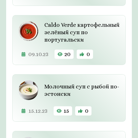
Caldo Verde картофельный
зелёный суп по
португальски
09.10.23
20
0
Молочный суп с рыбой по-
эстонски
15.12.23
15
0