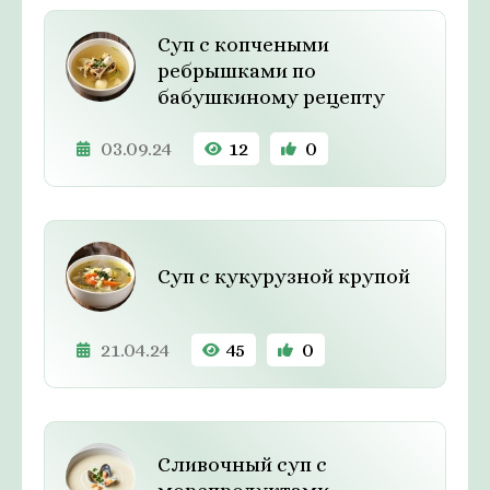
Суп с копчеными
ребрышками по
бабушкиному рецепту
03.09.24
12
0
Суп с кукурузной крупой
21.04.24
45
0
Сливочный суп с