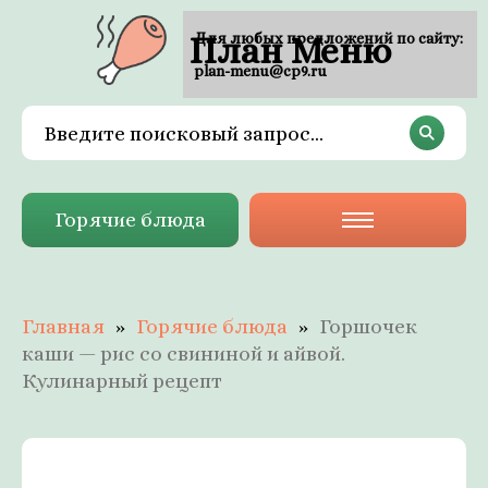
План Меню
Для любых предложений по сайту:
plan-menu@cp9.ru
Горячие блюда
Главная
Горячие блюда
Горшочек
каши — рис со свининой и айвой.
Кулинарный рецепт