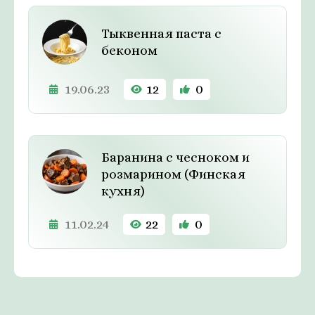
Тыквенная паста с
беконом
19.06.23
12
0
Баранина с чесноком и
розмарином (Финская
кухня)
11.02.24
22
0