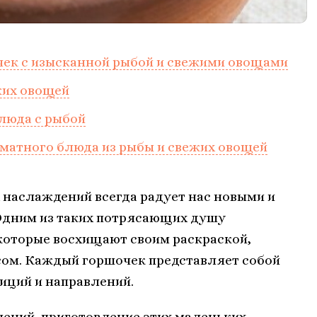
чек с изысканной рыбой и свежими овощами
жих овощей
люда с рыбой
оматного блюда из рыбы и свежих овощей
наслаждений всегда радует нас новыми и
Одним из таких потрясающих душу
оторые восхищают своим раскраской,
ом. Каждый горшочек представляет собой
иций и направлений.
ений, приготовление этих маленьких