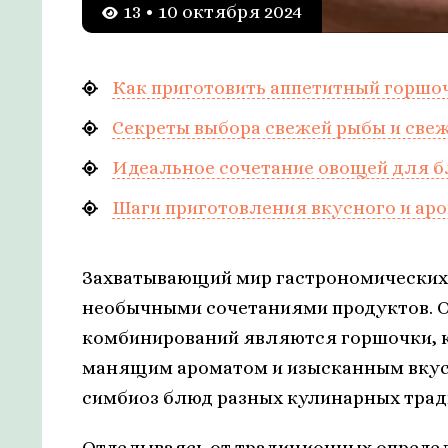
13 • 10 октября 2024
Как приготовить аппетитный горшо
Секреты выбора свежей рыбы и све
Идеальное сочетание овощей для б
Шаги приготовления вкусного и ар
Захватывающий мир гастрономических 
необычными сочетаниями продуктов. 
комбинирований являются горшочки, к
манящим ароматом и изысканным вкус
симбиоз блюд разных кулинарных трад
Отделываясь от традиционных определ