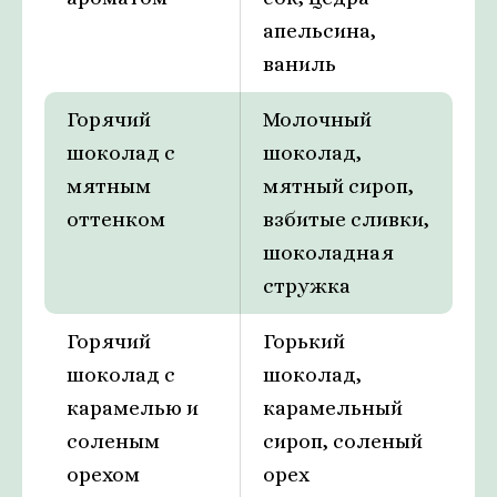
апельсина,
ваниль
Горячий
Молочный
шоколад с
шоколад,
мятным
мятный сироп,
оттенком
взбитые сливки,
шоколадная
стружка
Горячий
Горький
шоколад с
шоколад,
карамелью и
карамельный
соленым
сироп, соленый
орехом
орех