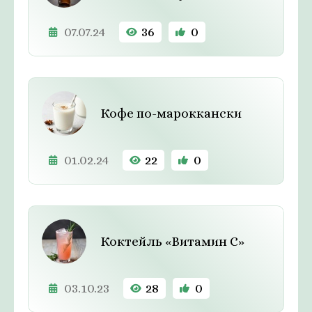
07.07.24
36
0
Кофе по-мароккански
01.02.24
22
0
Коктейль «Витамин С»
03.10.23
28
0