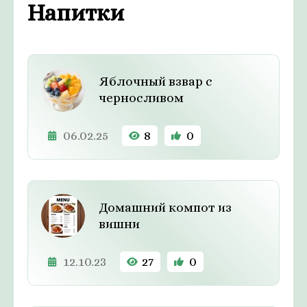
Напитки
Яблочный взвар с
черносливом
06.02.25
8
0
Домашний компот из
вишни
12.10.23
27
0