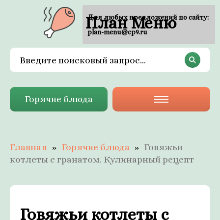
План Меню
Для любых предложений по сайту:
plan-menu@cp9.ru
Горячие блюда
Главная
Горячие блюда
Говяжьи
котлеты с гранатом. Кулинарный рецепт
Говяжьи котлеты с