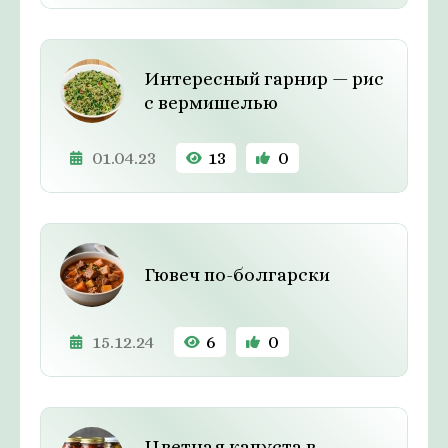
Интересный гарнир — рис
с вермишелью
01.04.23
13
0
Гювеч по-болгарски
15.12.24
6
0
Цветная капуста в