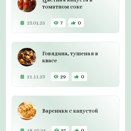
томатном соке
23.01.25
7
0
Говядина, тушеная в
квасе
21.11.23
29
0
Вареники с капустой
18.10.24
27
0