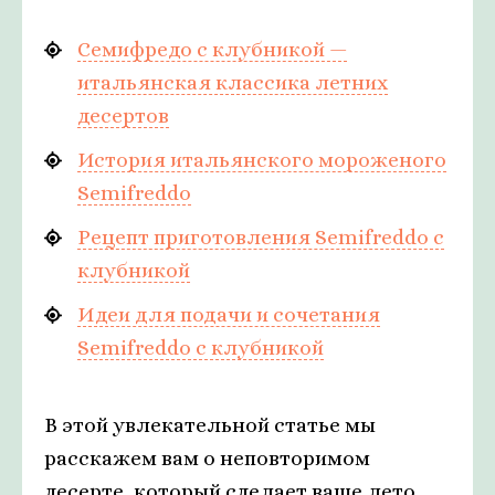
Семифредо с клубникой —
итальянская классика летних
десертов
История итальянского мороженого
Semifreddo
Рецепт приготовления Semifreddo с
клубникой
Идеи для подачи и сочетания
Semifreddo с клубникой
В этой увлекательной статье мы
расскажем вам о неповторимом
десерте, который сделает ваше лето