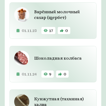
Варённый молочный
сахар (щербет)
01.11.23
17
0
Шоколадная колбаса
01.11.24
9
0
Кунжутная (тахинная)
халва