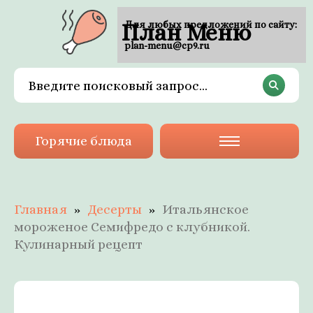
План Меню
Для любых предложений по сайту:
plan-menu@cp9.ru
Горячие блюда
Главная
Десерты
Итальянское
мороженое Семифредо с клубникой.
Кулинарный рецепт