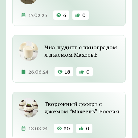
17.02.25
6
0
Чиа-пудинг с виноградом
и джемом МахеевЪ
26.06.24
18
0
Творожный десерт с
джемом “Махеевъ” Россия
13.03.24
20
0