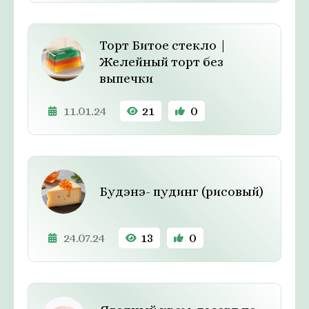
Торт Битое стекло |
Желейный торт без
выпечки
11.01.24
21
0
Будэнэ- пудинг (рисовый)
24.07.24
13
0