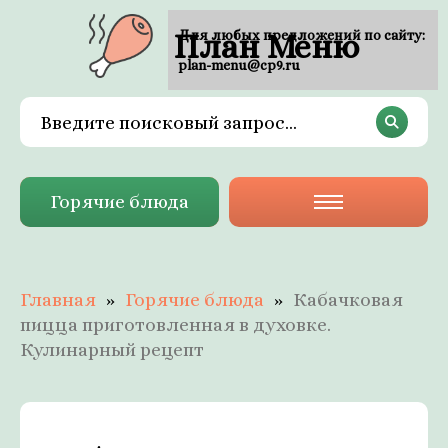
План Меню
Для любых предложений по сайту:
plan-menu@cp9.ru
Горячие блюда
Главная
Горячие блюда
Кабачковая
пицца приготовленная в духовке.
Кулинарный рецепт