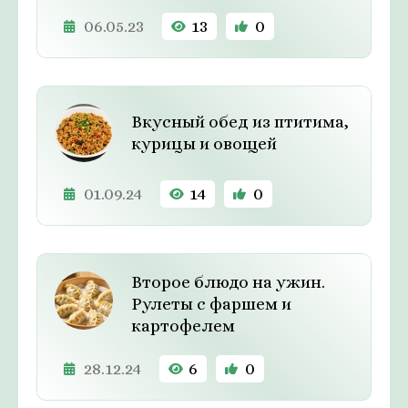
06.05.23
13
0
Вкусный обед из птитима,
курицы и овощей
01.09.24
14
0
Второе блюдо на ужин.
Рулеты с фаршем и
картофелем
28.12.24
6
0