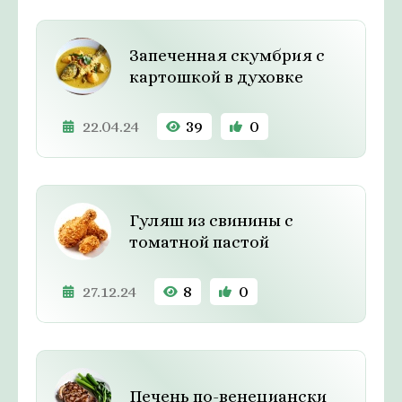
Запеченная скумбрия с
картошкой в духовке
22.04.24
39
0
Гуляш из свинины с
томатной пастой
27.12.24
8
0
Печень по-венециански