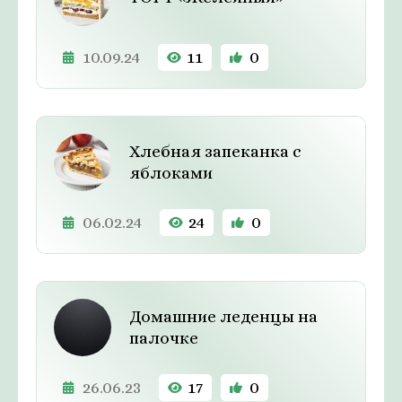
10.09.24
11
0
Хлебная запеканка с
яблоками
06.02.24
24
0
Домашние леденцы на
палочке
26.06.23
17
0