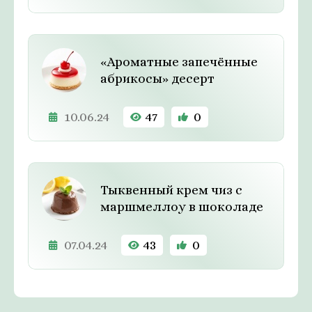
«Ароматные запечённые
абрикосы» десерт
10.06.24
47
0
Тыквенный крем чиз с
маршмеллоу в шоколаде
07.04.24
43
0