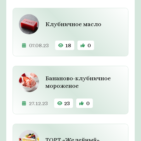
Клубничное масло
07.08.23
18
0
Бананово-клубничное
мороженое
27.12.23
23
0
ТОРТ «Желейный»