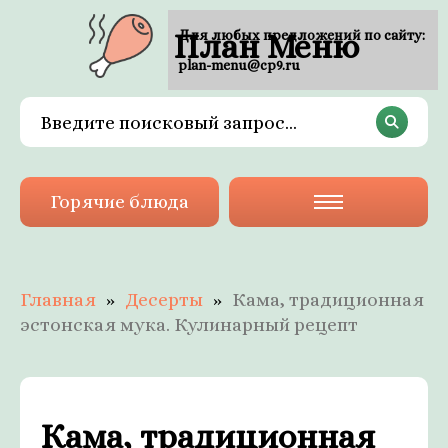
План Меню
Для любых предложений по сайту:
plan-menu@cp9.ru
Горячие блюда
Главная
Десерты
Кама, традиционная
эстонская мука. Кулинарный рецепт
Кама, традиционная