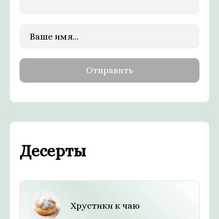
Десерты
Хрустики к чаю