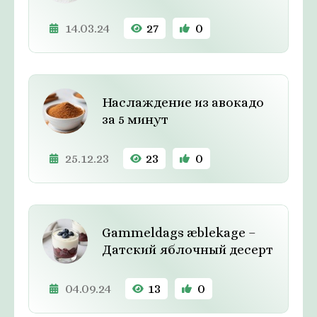
14.03.24
27
0
Наслаждение из авокадо
за 5 минут
25.12.23
23
0
Gammeldags æblekage –
Датский яблочный десерт
04.09.24
13
0