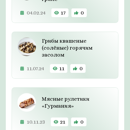
04.02.24
17
0
Грибы квашеные
(солёные) горячим
засолом
11.07.24
11
0
Мясные рулетики
«Гурмания»
10.11.23
21
0