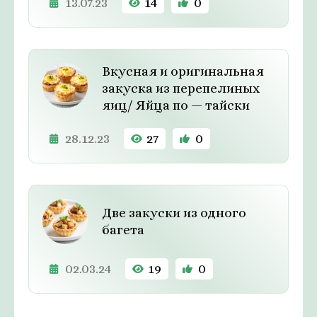
13.07.23
14
0
Вкусная и оригинальная
закуска из перепелиных
яиц/ Яйца по — тайски
28.12.23
27
0
Две закуски из одного
багета
02.03.24
19
0