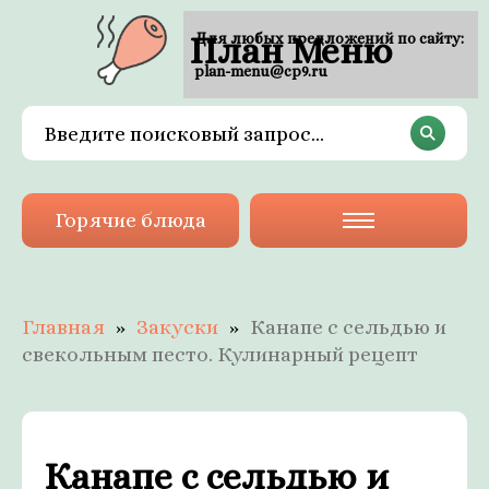
План Меню
Для любых предложений по сайту:
plan-menu@cp9.ru
Горячие блюда
Главная
Закуски
Канапе с сельдью и
свекольным песто. Кулинарный рецепт
Канапе с сельдью и