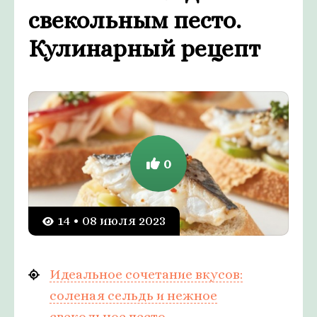
свекольным песто.
Кулинарный рецепт
0
14 • 08 июля 2023
Идеальное сочетание вкусов:
соленая сельдь и нежное
свекольное песто.