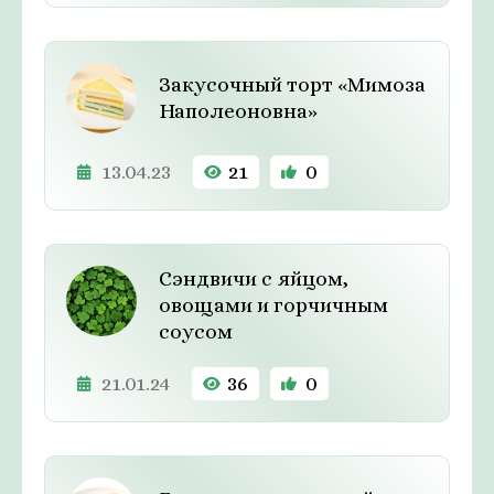
Закусочный торт «Мимоза
Наполеоновна»
13.04.23
21
0
Сэндвичи с яйцом,
овощами и горчичным
соусом
21.01.24
36
0