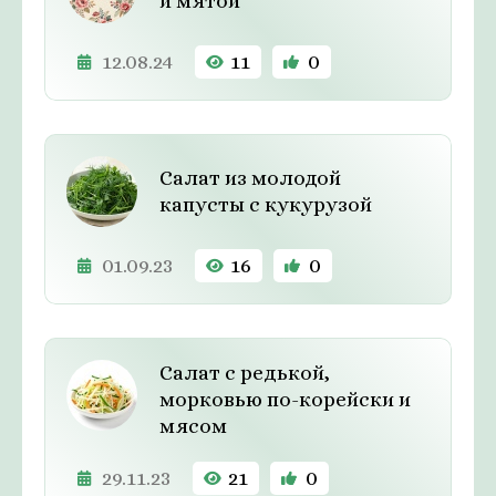
и мятой
12.08.24
11
0
Салат из молодой
капусты с кукурузой
01.09.23
16
0
Салат с редькой,
морковью по-корейски и
мясом
29.11.23
21
0