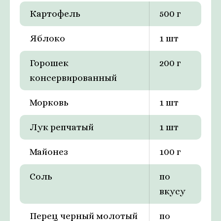
Картофель
500 г
Яблоко
1 шт
Горошек
200 г
консервированный
Морковь
1 шт
Лук репчатый
1 шт
Майонез
100 г
Соль
по
вкусу
Перец черный молотый
по