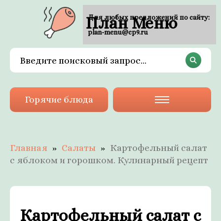
План Меню
Для любых предложений по сайту:
plan-menu@cp9.ru
Горячие блюда
Главная
Салаты
Картофельный салат
с яблоком и горошком. Кулинарный рецепт
Картофельный салат с