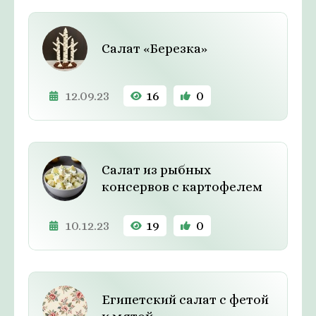
Салат «Березка»
12.09.23
16
0
Салат из рыбных
консервов с картофелем
10.12.23
19
0
Египетский салат с фетой