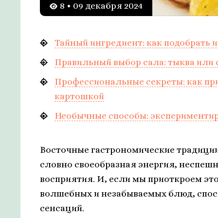
8 • 09 декабря 2024
Тайный ингредиент: как подобрать 
Правильный выбор сала: тыква или 
Профессиональные секреты: как при
картошкой
Необычные способы: экспериментир
Восточные гастрономические традиции
словно своеобразная энергия, неспеш
восприятия. И, если мы приоткроем э
волшебных и незабываемых блюд, спос
сенсаций.