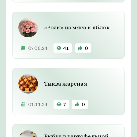
«Розы» из мяса и яблок
07.06.24
41
0
Тыква жареная
01.11.24
7
0
Рыбка в картофельной