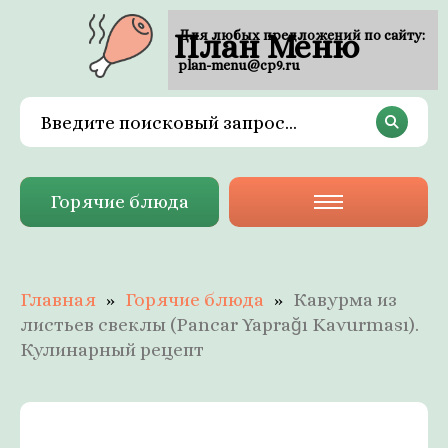
План Меню
Для любых предложений по сайту:
plan-menu@cp9.ru
Горячие блюда
Главная
Горячие блюда
Кавурма из
листьев свеклы (Pancar Yaprağı Kavurması).
Кулинарный рецепт