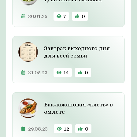
30.01.25
7
0
Завтрак выходного дня
для всей семьи
31.05.23
14
0
Баклажановая «кисть» в
омлете
29.08.23
12
0