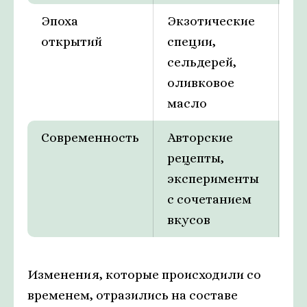
Эпоха
Экзотические
Вв
открытий
специи,
пр
сельдерей,
г
оливковое
и
масло
Современность
Авторские
К
рецепты,
ра
эксперименты
п
с сочетанием
п
вкусов
Изменения, которые происходили со
временем, отразились на составе