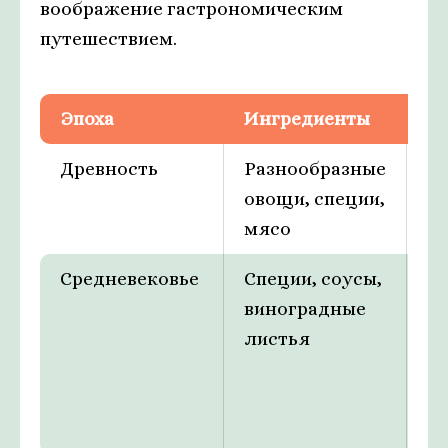
воображение гастрономическим
путешествием.
Эпоха
Ингредиенты
Го
Древность
Разнообразные
П
овощи, специи,
и 
мясо
о
Средневековье
Специи, соусы,
П
виноградные
ра
листья
к
те
д
и