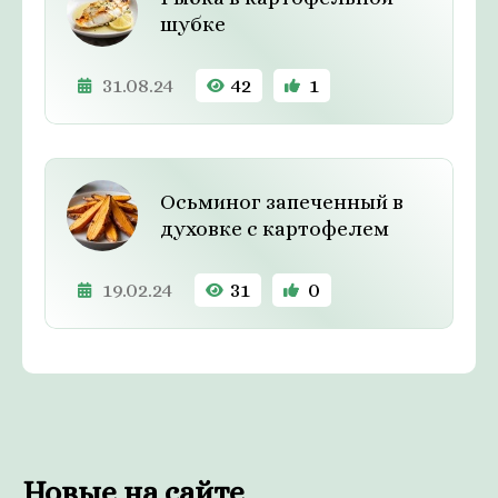
шубке
31.08.24
42
1
Осьминог запеченный в
духовке с картофелем
19.02.24
31
0
Новые на сайте