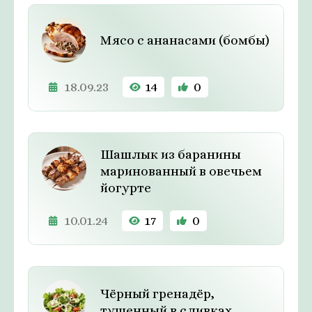
Мясо с ананасами (бомбы)
18.09.23
14
0
Шашлык из баранины
маринованный в овечьем
йогурте
10.01.24
17
0
Чёрный гренадёр,
тушенный в сливках