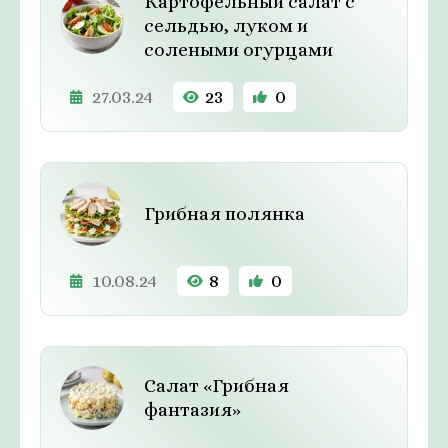
Картофельный салат с
сельдью, луком и
солеными огурцами
27.03.24
23
0
Грибная полянка
10.08.24
8
0
Салат «Грибная
фантазия»