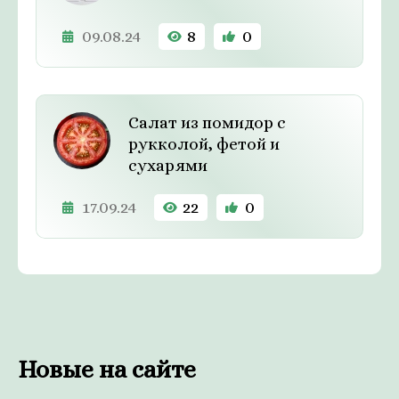
09.08.24
8
0
Салат из помидор с
рукколой, фетой и
сухарями
17.09.24
22
0
Новые на сайте