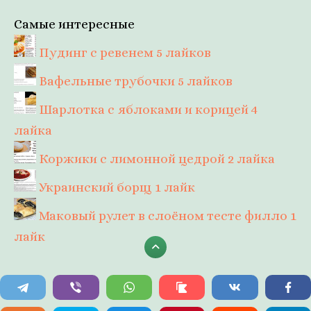
Самые интересные
Пудинг с ревенем
5 лайков
Вафельные трубочки
5 лайков
Шарлотка с яблоками и корицей
4
лайка
Коржики с лимонной цедрой
2 лайка
Украинский борщ
1 лайк
Маковый рулет в слоёном тесте филло
1
лайк