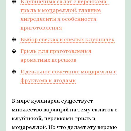
Клубничный салат с персиками-
гриль и моцареллой: главные
ингредиенты и особенности
приготовления
Выбор свежих и спелых клубничек
Гриль для приготовления
ароматных персиков
Идеальное сочетание моцареллы с
фруктами и ягодами
В мире кулинарии существует
множество вариаций на тему салатов с
клубникой, персиками-гриль и
моцареллой. Но что делает эту версию