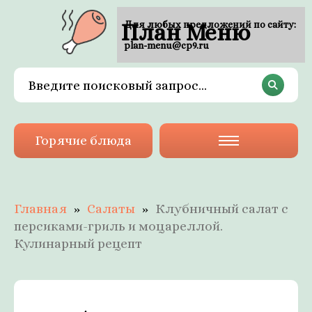
План Меню
Для любых предложений по сайту:
plan-menu@cp9.ru
Горячие блюда
Главная
Салаты
Клубничный салат с
персиками-гриль и моцареллой.
Кулинарный рецепт