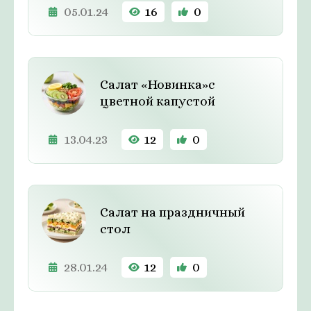
05.01.24
16
0
Салат «Новинка»с
цветной капустой
13.04.23
12
0
Салат на праздничный
стол
28.01.24
12
0