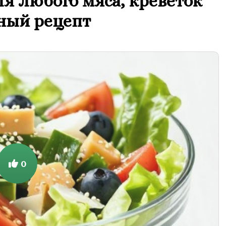
я любого мяса, креветок
ный рецепт
0