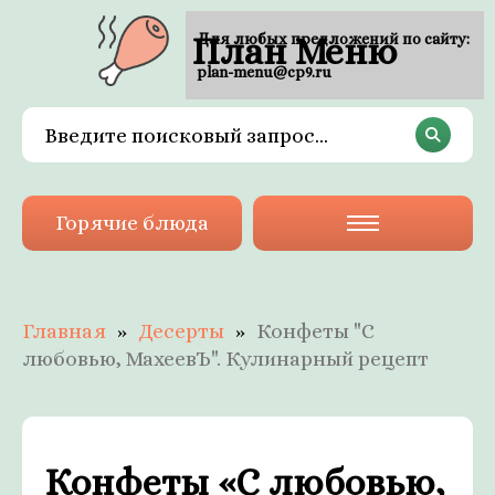
План Меню
Для любых предложений по сайту:
plan-menu@cp9.ru
Горячие блюда
Главная
Десерты
Конфеты "С
любовью, МахеевЪ". Кулинарный рецепт
Конфеты «С любовью,