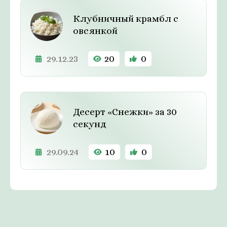
Клубничный крамбл с
овсянкой
29.12.23
20
0
Десерт «Снежки» за 30
секунд
29.09.24
10
0