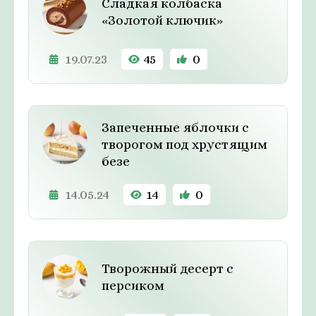
Сладкая колбаска
«Золотой ключик»
19.07.23
45
0
Запеченные яблочки с
творогом под хрустящим
безе
14.05.24
14
0
Творожный десерт с
персиком