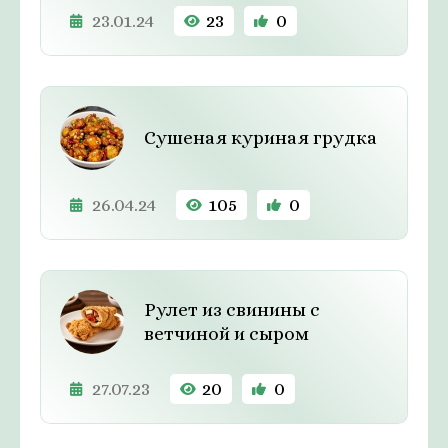
23.01.24
23
0
Сушеная куриная грудка
26.04.24
105
0
Рулет из свинины с
ветчиной и сыром
27.07.23
20
0