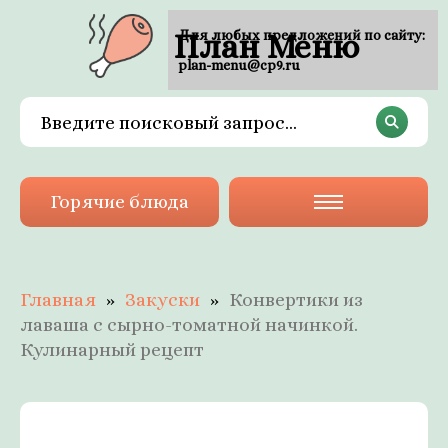
План Меню
Для любых предложений по сайту:
plan-menu@cp9.ru
Горячие блюда
Главная
Закуски
Конвертики из
лаваша с сырно-томатной начинкой.
Кулинарный рецепт