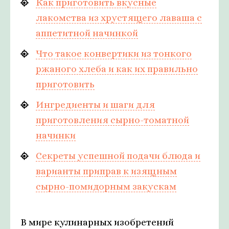
Как приготовить вкусные
лакомства из хрустящего лаваша с
аппетитной начинкой
Что такое конвертики из тонкого
ржаного хлеба и как их правильно
приготовить
Ингредиенты и шаги для
приготовления сырно-томатной
начинки
Секреты успешной подачи блюда и
варианты приправ к изящным
сырно-помидорным закускам
В мире кулинарных изобретений