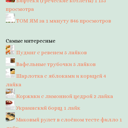
Бифтекя (греческие котлеты)
1 153
просмотра
ТОМ ЯМ за 1 минуту
846 просмотров
Самые интересные
Пудинг с ревенем
5 лайков
Вафельные трубочки
5 лайков
Шарлотка с яблоками и корицей
4
лайка
Коржики с лимонной цедрой
2 лайка
Украинский борщ
1 лайк
Маковый рулет в слоёном тесте филло
1