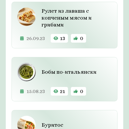
Рулет из лаваша с
копченым мясом и
грибами
26.09.23
13
0
Бобы по-итальянски
15.08.23
21
0
Буритос