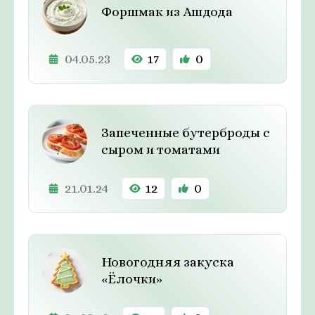
Форшмак из Ашдода
04.05.23
17
0
Запеченные бутерброды с
сыром и томатами
21.01.24
12
0
Новогодняя закуска
«Ёлочки»