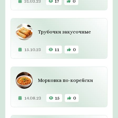
31.03.23
17
0
Трубочки закусочные
15.10.23
11
0
Морковка по-корейски
14.08.23
15
0