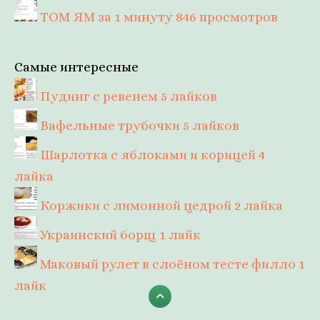
ТОМ ЯМ за 1 минуту
846 просмотров
Самые интересные
Пудинг с ревенем
5 лайков
Вафельные трубочки
5 лайков
Шарлотка с яблоками и корицей
4
лайка
Коржики с лимонной цедрой
2 лайка
Украинский борщ
1 лайк
Маковый рулет в слоёном тесте филло
1
лайк