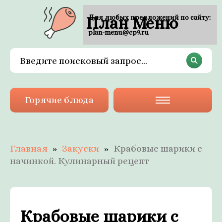
План Меню
Для любых предложений по сайту:
plan-menu@cp9.ru
Горячие блюда
Главная
Закуски
Крабовые шарики с
начинкой. Кулинарный рецепт
Крабовые шарики с