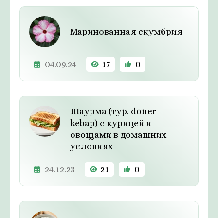
Маринованная скумбрия
04.09.24
17
0
Шаурма (тур. döner-
kebap) с курицей и
овощами в домашних
условиях
24.12.23
21
0