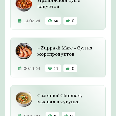
Ирландский суп с
капустой
14.05.24
55
0
» Zuppa di Mare » Суп из
морепродуктов
30.11.24
11
0
Солянка! Сборная,
мясная в чугунке.
02.12.24
9
0