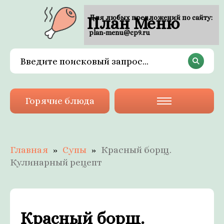
План Меню
Для любых предложений по сайту:
plan-menu@cp9.ru
Горячие блюда
Главная
Супы
Красный борщ.
Кулинарный рецепт
Красный борщ.