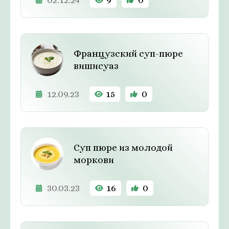
Французский суп-пюре
вишисуаз
12.09.23
15
0
Суп пюре из молодой
моркови
30.03.23
16
0