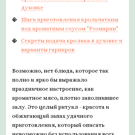
духовке
Шаги приготовления крольчатины
под ароматным соусом "Розмарин"
Секреты подачи кролика в духовке и
варианты гарниров
Возможно, нет блюда, которое так
полно и ярко бы выражало
праздничное настроение, как
ароматное мясо, плотно заполнившее
залу. Это целый ритуал - красота и
обжигающий запах удачного
приготовления, который описать
невозможно без использования всех