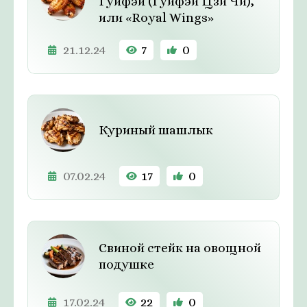
Гуйфэй (Гуйфэй Цзи Чи),
или «Royal Wings»
21.12.24
7
0
Куриный шашлык
07.02.24
17
0
Свиной стейк на овощной
подушке
17.02.24
22
0