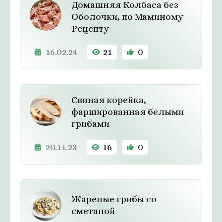
Домашняя Колбаса без
Оболочки, по Маминому
Рецепту
16.02.24
21
0
Свиная корейка,
фаршированная белыми
грибами
20.11.23
16
0
Жареные грибы со
сметаной