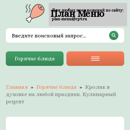
План Меню
Для любых предложений по сайту:
plan-menu@cp9.ru
Горячие блюда
Главная
Горячие блюда
Кролик в
духовке на любой праздник. Кулинарный
рецепт