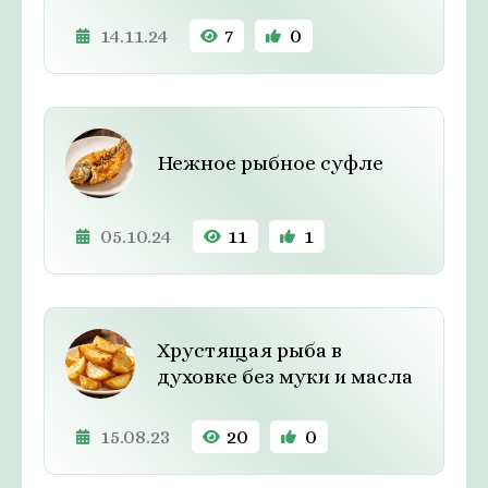
14.11.24
7
0
Нежное рыбное суфле
05.10.24
11
1
Хрустящая рыба в
духовке без муки и масла
15.08.23
20
0