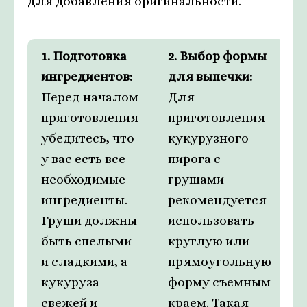
для добавления оригинальности.
1. Подготовка
2. Выбор формы
ингредиентов:
для выпечки:
Перед началом
Для
приготовления
приготовления
убедитесь, что
кукурузного
у вас есть все
пирога с
необходимые
грушами
ингредиенты.
рекомендуется
Груши должны
использовать
быть спелыми
круглую или
и сладкими, а
прямоугольную
кукуруза
форму съемным
свежей и
краем. Такая