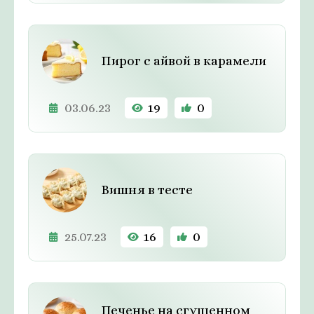
Пирог с айвой в карамели
03.06.23
19
0
Вишня в тесте
25.07.23
16
0
Печенье на сгущенном