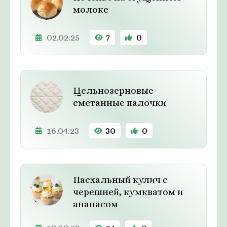
молоке
02.02.25
7
0
Цельнозерновые
сметанные палочки
16.04.23
30
0
Пасхальный кулич с
черешней, кумкватом и
ананасом