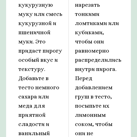
кукурузную
нарезать
муку или смесь
тонкими
кукурузной и
ломтиками или
пшеничной
кубиками,
муки. Это
чтобы они
придаст пирогу
равномерно
особый вкус и
распределились
текстуру.
внутри пирога.
Добавьте в
Перед
тесто немного
добавлением
сахара или
груш в тесто,
меда для
посыпьте их
приятной
лимонным
сладости и
соком, чтобы
ванильный
они не