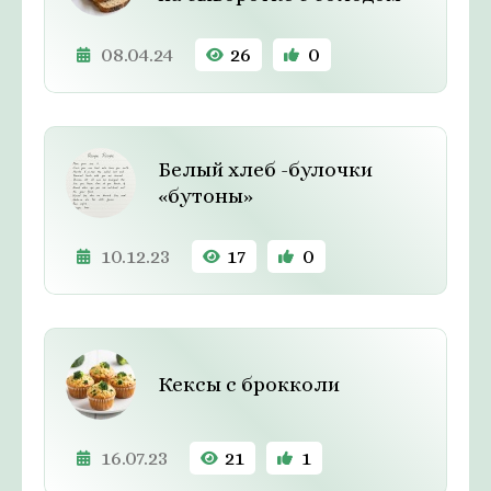
08.04.24
26
0
Белый хлеб -булочки
«бутоны»
10.12.23
17
0
Кексы с брокколи
16.07.23
21
1