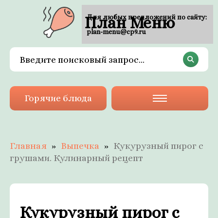
План Меню
Для любых предложений по сайту:
plan-menu@cp9.ru
Горячие блюда
Главная
Выпечка
Кукурузный пирог с
грушами. Кулинарный рецепт
Кукурузный пирог с