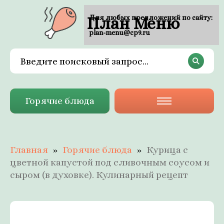
План Меню
Для любых предложений по сайту:
plan-menu@cp9.ru
Горячие блюда
Главная
Горячие блюда
Курица с
цветной капустой под сливочным соусом и
сыром (в духовке). Кулинарный рецепт