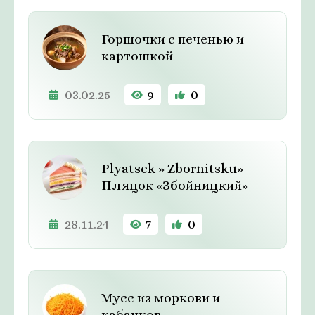
Горшочки с печенью и
картошкой
03.02.25
9
0
Plyatsek » Zbornitsku»
Пляцок «Збойницкий»
28.11.24
7
0
Мусс из моркови и
кабачков