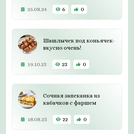
25.08.24
6
0
Шашлычек под коньячек-
вкусно очень!
19.10.23
23
0
Сочная запеканка из
кабачков с фаршем
18.08.23
22
0