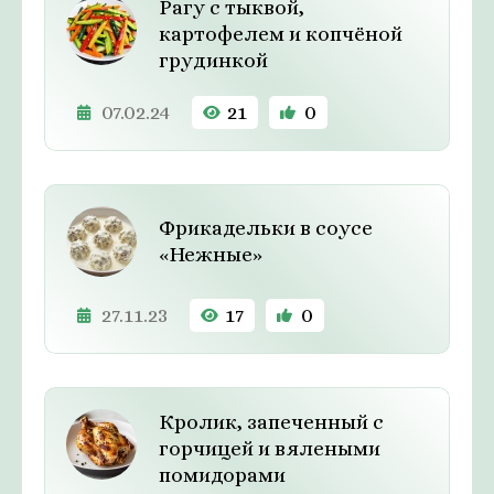
Рагу с тыквой,
картофелем и копчёной
грудинкой
07.02.24
21
0
Фрикадельки в соусе
«Нежные»
27.11.23
17
0
Кролик, запеченный с
горчицей и вялеными
помидорами