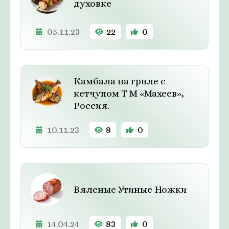
духовке
05.11.23
22
0
Камбала на гриле с
кетчупом Т М «Махеев»,
Россия.
10.11.23
8
0
Вяленые Утиные Ножки
14.04.24
83
0