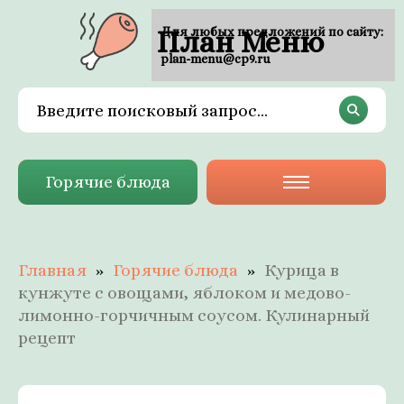
План Меню
Для любых предложений по сайту:
plan-menu@cp9.ru
Горячие блюда
Главная
Горячие блюда
Курица в
кунжуте с овощами, яблоком и медово-
лимонно-горчичным соусом. Кулинарный
рецепт