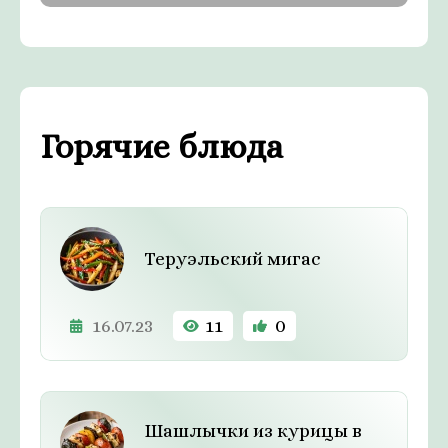
Горячие блюда
Теруэльский мигас
16.07.23
11
0
Шашлычки из курицы в