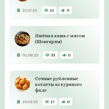
31.07.23
21
0
Пшёная каша с мясом
(Шонгарям)
01.08.23
33
0
Сочные рубленные
котлеты из куриного
филе
29.03.23
17
0