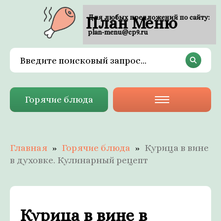
План Меню
Для любых предложений по сайту:
plan-menu@cp9.ru
Горячие блюда
Главная
Горячие блюда
Курица в вине
в духовке. Кулинарный рецепт
Курица в вине в