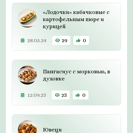
«Лодочки» кабачковые с
картофельным пюре и
курицей
28.05.24
29
0
Пангасиус с морковью, в
духовке
12.09.23
23
0
Ювеци