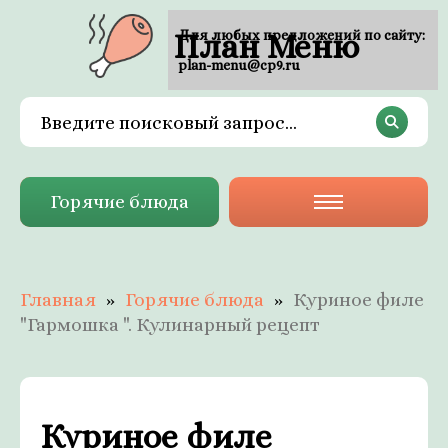
План Меню
Для любых предложений по сайту:
plan-menu@cp9.ru
Горячие блюда
Главная
Горячие блюда
Куриное филе
"Гармошка ". Кулинарный рецепт
Куриное филе