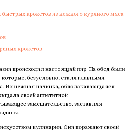
 быстрых крокетов из нежного куриного мяса
ов
уриных крокетов
азии происходил настоящий пир! На обед были
 которые, безусловно, стали главными
а. Их нежная начинка, обволакивающаяся
хищала своей аппетитной
тывающее замешательство, заставляя
озданы.
 искусством кулинарии. Они поражают своей