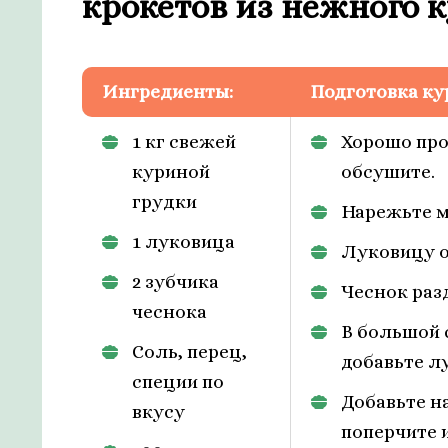
крокетов из нежного 
Ингредиенты:
Подготовка ку
1 кг свежей
Хорошо про
куриной
обсушите.
грудки
Нарежьте м
1 луковица
Луковицу о
2 зубчика
Чеснок раз
чеснока
В большой 
Соль, перец,
добавьте л
специи по
Добавьте н
вкусу
поперчите 