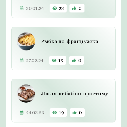
20.01.24
23
0
Рыбка по-французски
27.02.24
19
0
Люля-кебаб по-простому
24.03.23
19
0