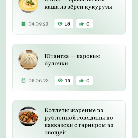
каша из зёрен кукурузы
04.09.23
18
0
Ютангза — паровые
булочки
05.06.23
15
0
Котлеты жареные из
рубленной говядины по-
кавказски с гарниром из
овощей