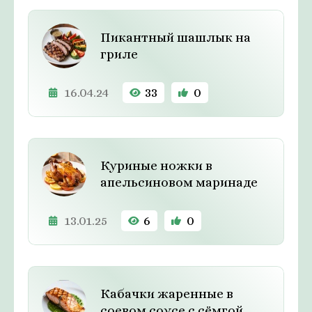
Пикантный шашлык на
гриле
16.04.24
33
0
Куриные ножки в
апельсиновом маринаде
13.01.25
6
0
Кабачки жаренные в
соевом соусе с сёмгой