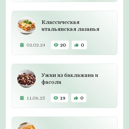
Классическая
итальянская лазанья
02.02.24
20
0
Ужин из баклажана и
фасоли
11.06.23
19
0