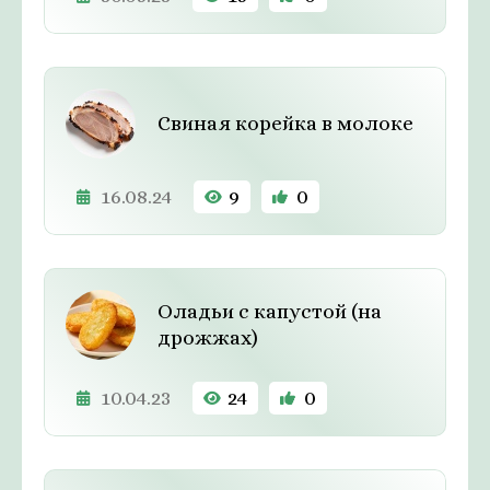
Свиная корейка в молоке
16.08.24
9
0
Оладьи с капустой (на
дрожжах)
10.04.23
24
0