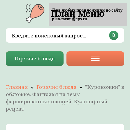
План Меню
Для любых предложений по сайту:
plan-menu@cp9.ru
Горячие блюда
Главная
Горячие блюда
"Куроножки" в
обложке. Фантазия на тему
фаршированных овощей. Кулинарный
рецепт