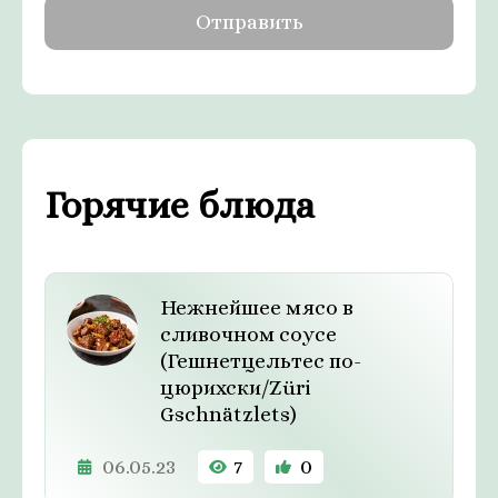
Горячие блюда
Нежнейшее мясо в
сливочном соусе
(Гешнетцельтес по-
цюрихски/Züri
Gschnätzlets)
06.05.23
7
0