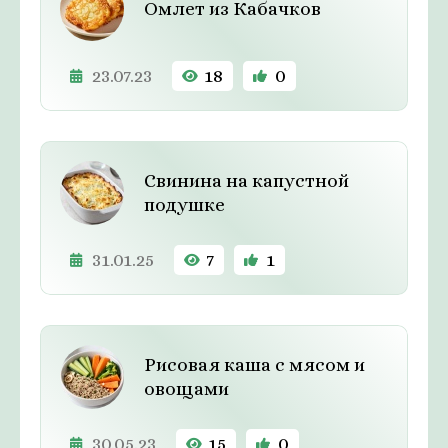
Омлет из Кабачков
23.07.23
18
0
Свинина на капустной
подушке
31.01.25
7
1
Рисовая каша с мясом и
овощами
30.05.23
15
0