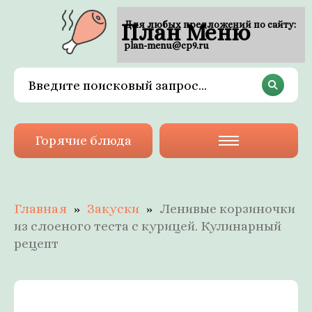
План Меню
Для любых предложений по сайту:
plan-menu@cp9.ru
Горячие блюда
Главная
Закуски
Ленивые корзиночки
из слоеного теста с курицей. Кулинарный
рецепт