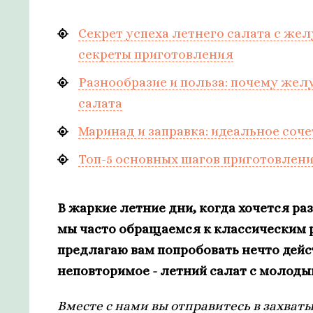
Секрет успеха летнего салата с же
секреты приготовления
Разнообразие и польза: почему же
салата
Маринад и заправка: идеальное соче
Топ-5 основных шагов приготовлени
В жаркие летние дни, когда хочется р
мы часто обращаемся к классическим р
предлагаю вам попробовать нечто дейс
неповторимое - летний салат с молод
Вместе с нами вы отправитесь в захва