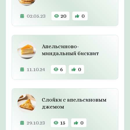
02.05.23
20
0
Апельсиново-
миндальный бисквит
11.10.24
6
0
Слойки с апельсиновым
джемом
29.10.23
15
0