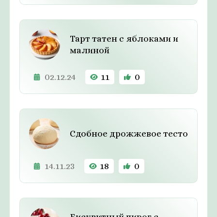
Тарт татен с яблоками и
малиной
02.12.24
11
0
Сдобное дрожжевое тесто
14.11.23
18
0
Бисквитный пирог с