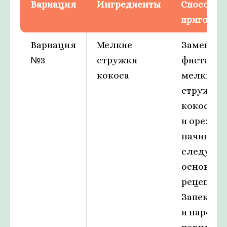
Вариация
Ингредиенты
Способ
приготов
Вариация
Мелкие
Заменить
№3
стружки
фисташк
кокоса
мелкими
стружка
кокоса в 
и орехово
начинке,
следуя
основно
рецепту.
Запекать 
и нарезат