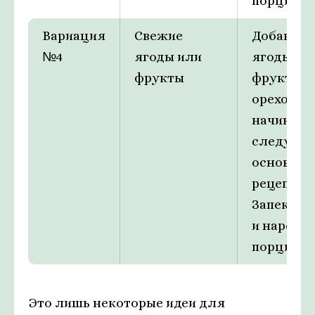
порции.
Вариация
Свежие
Добавить
№4
ягоды или
ягоды ил
фрукты
фрукты к
ореховой
начинке,
следуя
основно
рецепту.
Запекать 
и нарезат
порции.
Это лишь некоторые идеи для