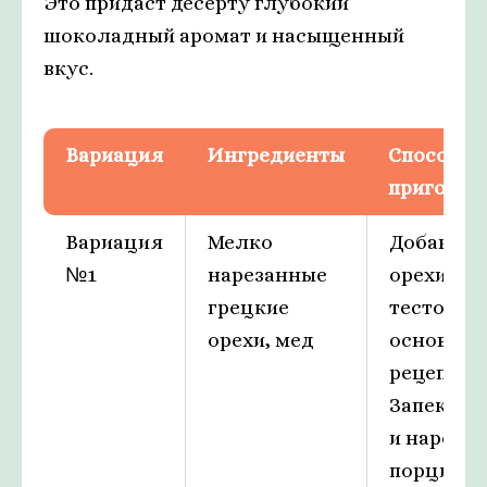
Это придаст десерту глубокий
шоколадный аромат и насыщенный
вкус.
Вариация
Ингредиенты
Способ
приготов
Вариация
Мелко
Добавить
№1
нарезанные
орехи и м
грецкие
тесто, сл
орехи, мед
основно
рецепту.
Запекать 
и нарезат
порции.