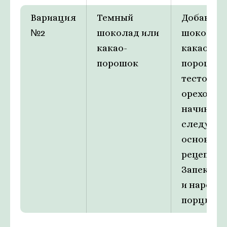
Вариация
Темный
Добавить
№2
шоколад или
шоколад 
какао-
какао-
порошок
порошок 
тесто и
ореховую
начинку,
следуя
основно
рецепту.
Запекать 
и нарезат
порции.