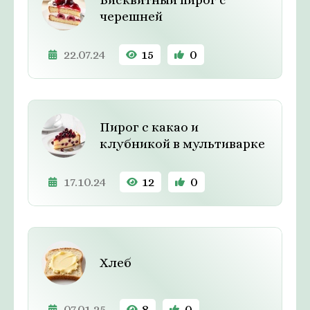
черешней
22.07.24
15
0
Пирог с какао и
клубникой в мультиварке
17.10.24
12
0
Хлеб
07.01.25
8
0