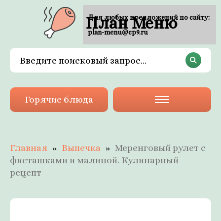
План Меню
Для любых предложений по сайту:
plan-menu@cp9.ru
Горячие блюда
Главная
Выпечка
Меренговый рулет с
фисташками и малиной. Кулинарный
рецепт