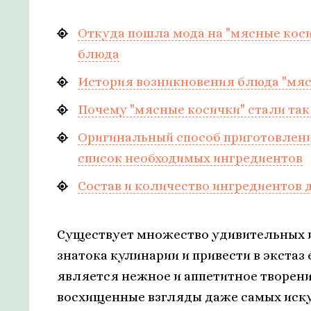
Откуда пошла мода на "мясные коси
блюда
История возникновения блюда "мяс
Почему "мясные косички" стали та
Оригинальный способ приготовлени
список необходимых ингредиентов
Состав и количество ингредиентов
Существует множество удивительных и
знатока кулинарии и привести в экстаз
является нежное и аппетитное творение
восхищенные взгляды даже самых иск