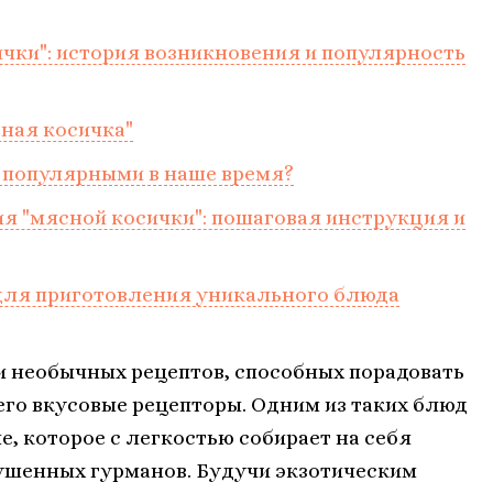
чки": история возникновения и популярность
ная косичка"
к популярными в наше время?
я "мясной косички": пошаговая инструкция и
 для приготовления уникального блюда
 необычных рецептов, способных порадовать
 его вкусовые рецепторы. Одним из таких блюд
, которое с легкостью собирает на себя
ушенных гурманов. Будучи экзотическим