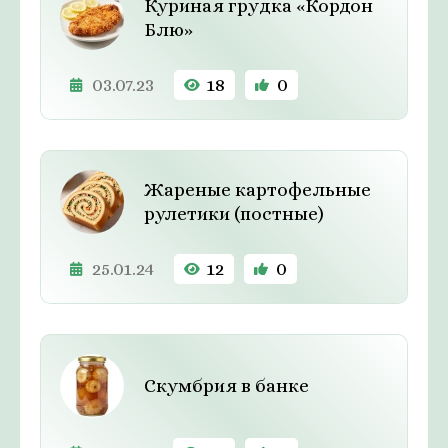
Куриная грудка «Кордон
Блю»
03.07.23
18
0
Жареные картофельные
рулетики (постные)
25.01.24
12
0
Скумбрия в банке