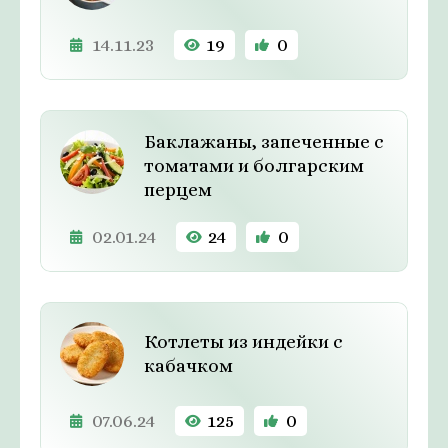
14.11.23
19
0
Баклажаны, запеченные с
томатами и болгарским
перцем
02.01.24
24
0
Котлеты из индейки с
кабачком
07.06.24
125
0