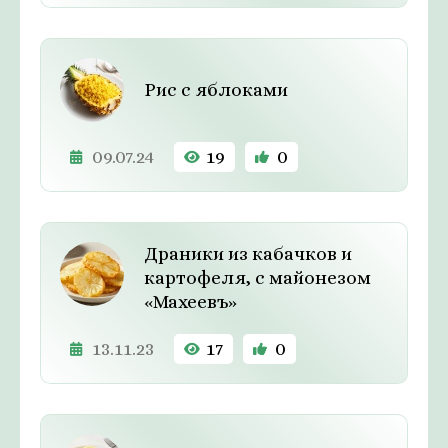
Рис с яблоками
09.07.24
19
0
Драники из кабачков и
картофеля, с майонезом
«Махеевъ»
13.11.23
17
0