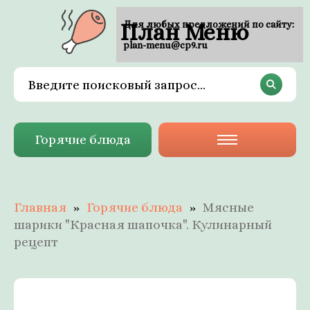
План Меню
Для любых предложений по сайту:
plan-menu@cp9.ru
Горячие блюда
Главная
Горячие блюда
Мясные
шарики "Красная шапочка". Кулинарный
рецепт