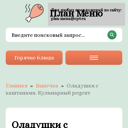
План Меню
Для любых предложений по сайту:
plan-menu@cp9.ru
Горячие блюда
Главная
Выпечка
Оладушки с
каштанами. Кулинарный рецепт
Оладушки с