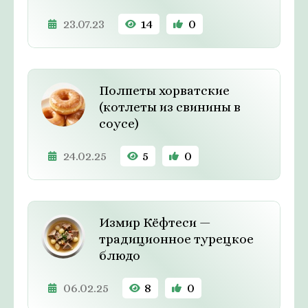
23.07.23
14
0
Полпеты хорватские
(котлеты из свинины в
соусе)
24.02.25
5
0
Измир Кёфтеси —
традиционное турецкое
блюдо
06.02.25
8
0