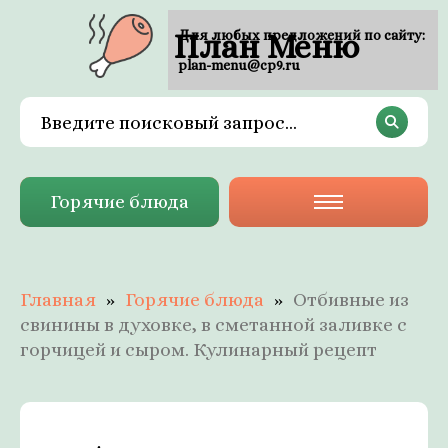
План Меню
Для любых предложений по сайту:
plan-menu@cp9.ru
Горячие блюда
Главная
Горячие блюда
Отбивные из
свинины в духовке, в сметанной заливке с
горчицей и сыром. Кулинарный рецепт