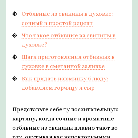
Отбивные из свинины в духовке:
сочный и простой рецепт
Что такое отбивные из свинины в
духовке?
Шаги приготовления отбивных в
духовке в сметанной заливке
Как придать изюминку блюду:
добавляем горчицу и сыр
Представьте себе ту восхитительную
картину, когда сочные и ароматные
отбивные из свинины плавно тают во
рту, окутывая вас неповторимыми