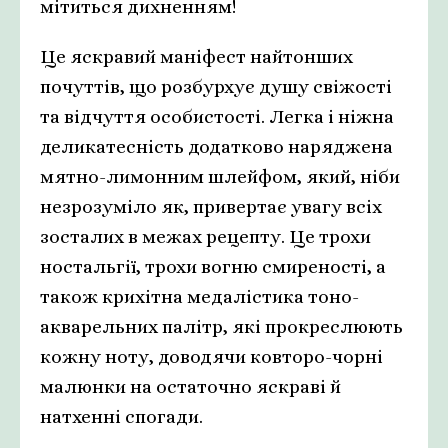
мітиться дихненням!
Це яскравий маніфест найтонших
почуттів, що розбурхує душу свіжості
та відчуття особистості. Легка і ніжна
деликатесність додатково наряджена
мятно-лимонним шлейфом, який, ніби
незрозуміло як, привертає увагу всіх
зосталих в межах рецепту. Це трохи
ностальгії, трохи вогню смиреності, а
також крихітна медалістика тоно-
акварельних палітр, які прокреслюють
кожну ноту, доводячи ковторо-чорні
малюнки на остаточно яскраві й
натхенні спогади.