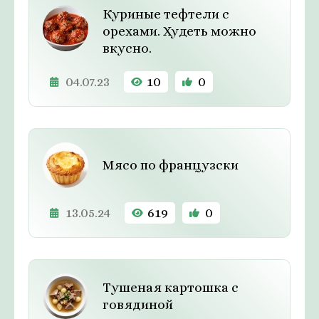
Куриные тефтели с
орехами. Худеть можно
вкусно.
04.07.23
10
0
Мясо по французски
13.05.24
619
0
Тушеная картошка с
говядиной