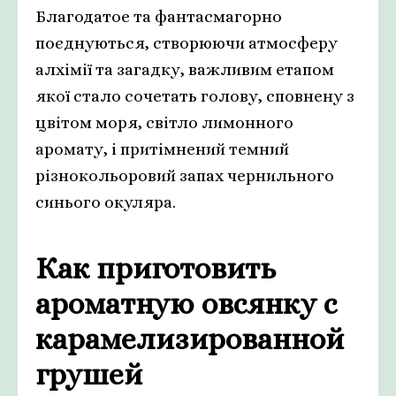
Благодатое та фантасмагорно
поєднуються, створюючи атмосферу
алхімії та загадку, важливим етапом
якої стало сочетать голову, сповнену з
цвітом моря, світло лимонного
аромату, і притімнений темний
різнокольоровий запах чернильного
синього окуляра.
Как приготовить
ароматную овсянку с
карамелизированной
грушей