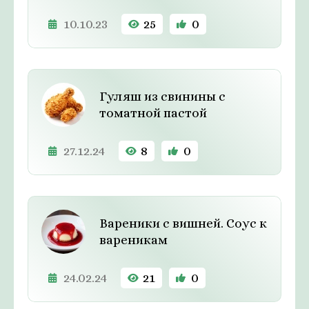
10.10.23
25
0
Гуляш из свинины с
томатной пастой
27.12.24
8
0
Вареники с вишней. Соус к
вареникам
24.02.24
21
0