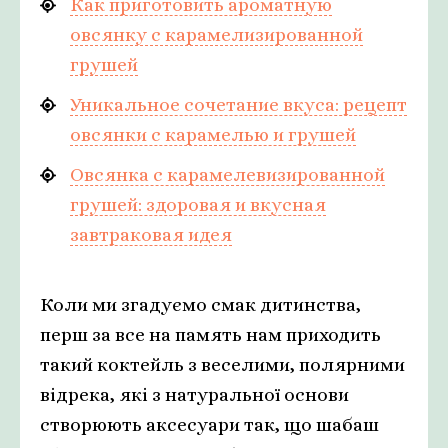
Как приготовить ароматную
овсянку с карамелизированной
грушей
Уникальное сочетание вкуса: рецепт
овсянки с карамелью и грушей
Овсянка с карамелевизированной
грушей: здоровая и вкусная
завтраковая идея
Коли ми згадуємо смак дитинства,
перш за все на память нам приходить
такий коктейль з веселими, полярними
відрека, які з натуральної основи
створюють аксесуари так, що шабаш