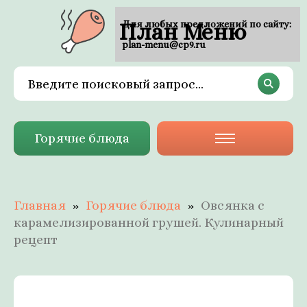
План Меню
Для любых предложений по сайту:
plan-menu@cp9.ru
Горячие блюда
Главная
Горячие блюда
Овсянка с
карамелизированной грушей. Кулинарный
рецепт