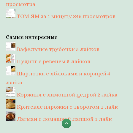
просмотра
ТОМ ЯМ за 1 минуту
846 просмотров
Самые интересные
Вафельные трубочки
5 лайков
Пудинг с ревенем
5 лайков
Шарлотка с яблоками и корицей
4
лайка
Коржики с лимонной цедрой
2 лайка
Критские пирожки с творогом
1 лайк
Лагман с домашней лапшой
1 лайк