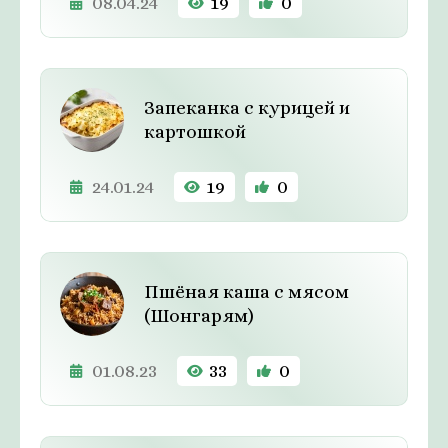
08.04.24
19
0
Запеканка с курицей и
картошкой
24.01.24
19
0
Пшёная каша с мясом
(Шонгарям)
01.08.23
33
0